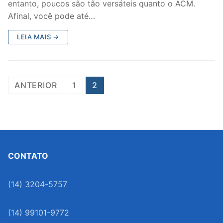
entanto, poucos são tão versáteis quanto o ACM.
Afinal, você pode até…
LEIA MAIS →
Paginação
ANTERIOR
1
2
de
posts
CONTATO
(14) 3204-5757
(14) 99101-9772