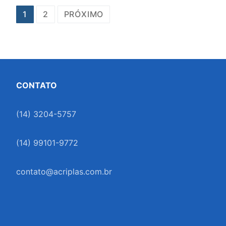
Paginação
1
2
PRÓXIMO
de
posts
CONTATO
(14) 3204-5757
(14) 99101-9772
contato@acriplas.com.br