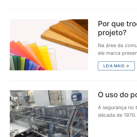
Por que tr
projeto?
Na área da comun
ele marca prese
LEIA MAIS →
O uso do p
A segurança no t
década de 1970.