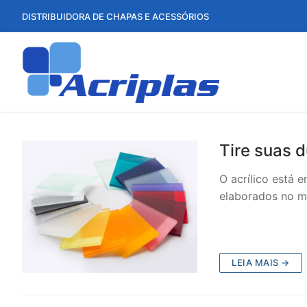
Pular
DISTRIBUIDORA DE CHAPAS E ACESSÓRIOS
para
o
conteúdo
Tire suas d
O acrílico está 
elaborados no m
LEIA MAIS →