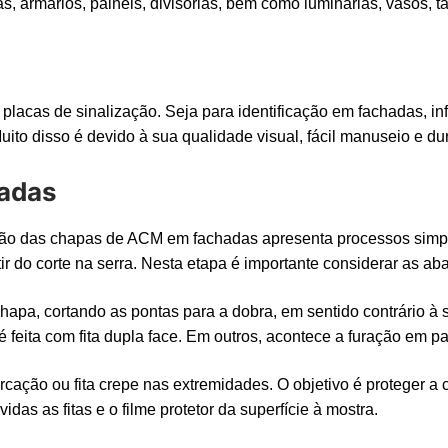
s, armários, painéis, divisórias, bem como luminárias, vasos, 
acas de sinalização. Seja para identificação em fachadas, inf
ito disso é devido à sua qualidade visual, fácil manuseio e du
hadas
ação das chapas de ACM em fachadas apresenta processos simpl
ir do corte na serra. Nesta etapa é importante considerar as abas
hapa, cortando as pontas para a dobra, em sentido contrário à s
 é feita com fita dupla face. Em outros, acontece a furação em 
cação ou fita crepe nas extremidades. O objetivo é proteger a 
idas as fitas e o filme protetor da superfície à mostra.